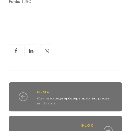
Fonte:
TJSC
BLOG
Comissão paga após separação não precisa
ser dividida
BLOG