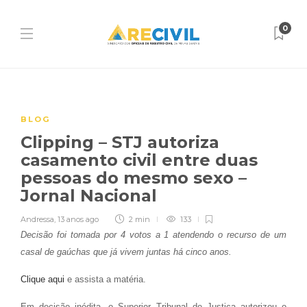
0
BLOG
Clipping – STJ autoriza
casamento civil entre duas
pessoas do mesmo sexo –
Jornal Nacional
Andressa
,
13 anos ago
2 min
133
Decisão foi tomada por 4 votos a 1 atendendo o recurso de um
casal de gaúchas que já vivem juntas há cinco anos.
Clique aqui
e assista a matéria.
Em decisão inédita, o Superior Tribunal de Justiça autorizou o