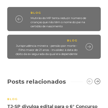
BLOG
Mutirão do MP tenta reduzir número de
crianças que não têm o nome do pai na
certidão de nascimento
BLOG
Jurisprudência mineira - pensão por morte -
Filho maior de 21 anos - Invalidez à data do
óbito da ex-segurada da qual era dependente
Posts relacionados
BLOG
TJ-SP divulga edital para o 6° Concurso