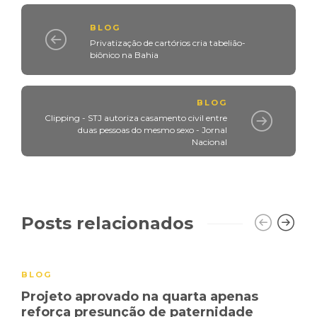
BLOG
Privatização de cartórios cria tabelião-
biônico na Bahia
BLOG
Clipping - STJ autoriza casamento civil entre
duas pessoas do mesmo sexo - Jornal
Nacional
Posts relacionados
BLOG
Projeto aprovado na quarta apenas
reforça presunção de paternidade