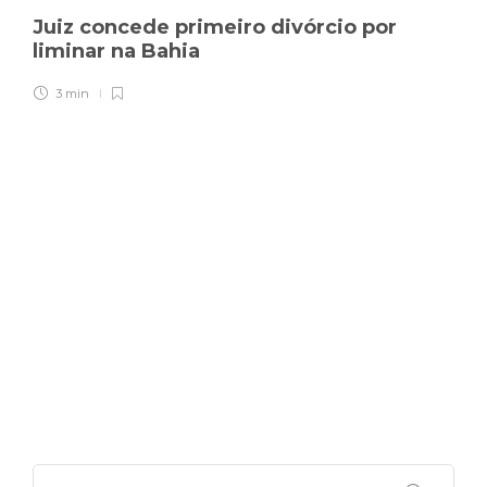
Juiz concede primeiro divórcio por
liminar na Bahia
3 min