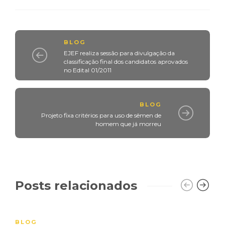
BLOG
EJEF realiza sessão para divulgação da
classificação final dos candidatos aprovados
no Edital 01/2011
BLOG
Projeto fixa critérios para uso de sêmen de
homem que já morreu
Posts relacionados
BLOG