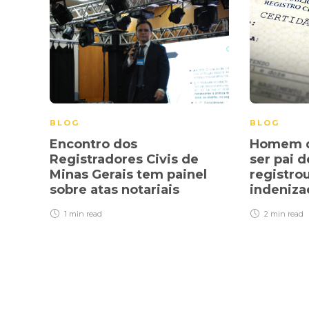
BLOG
BLOG
Encontro dos
Homem q
Registradores Civis de
ser pai 
Minas Gerais tem painel
registro
sobre atas notariais
indeniz
1 min
read
2 min
read