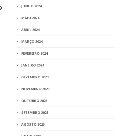
JUNHO 2024
9
Clipping – S
mostra a bu
MAIO 2024
inferniza a
brasileiros 
ABRIL 2024
Nacional
MARÇO 2024
5 min
read
FEVEREIRO 2024
BLOG
Recivil Cultural presta
JANEIRO 2024
homenagem aos
compositores em alusão
DEZEMBRO 2023
ao Dia Mundial do
NOVEMBRO 2023
Compositor
OUTUBRO 2023
1 min
read
SETEMBRO 2023
AGOSTO 2023