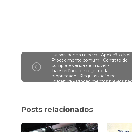
BLOG
Jurisprudência mineira - Apelação cível 
Procedimento comum - Contrato de
compra e venda de imóvel -
Transferência de registro da
propriedade - Regularização na
Prefeitura - Procedimentos prévios nã
adotados pelas partes
Posts relacionados