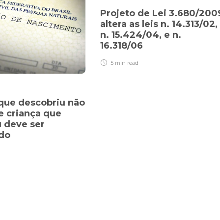
Projeto de Lei 3.680/200
altera as leis n. 14.313/02,
n. 15.424/04, e n.
16.318/06
5 min
read
ue descobriu não
de criança que
u deve ser
ado