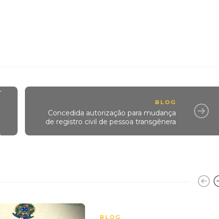
-
BLOG
Concedida autorização para mudança
de registro civil de pessoa transgênera
o
BLOG