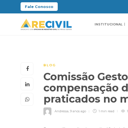
Fale Conosco
INSTITUCIONAL
BLOG
Comissão Gestor
compensação do
praticados no 
Andressa
,
9 anos ago
1 min
read
1