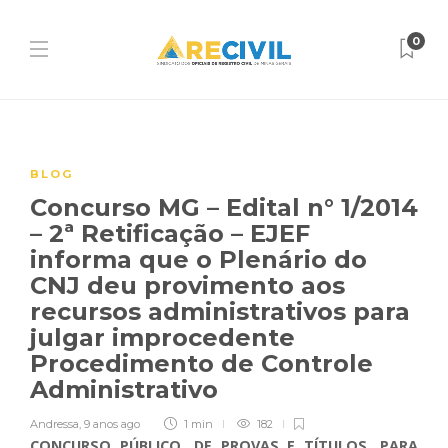
0
BLOG
Concurso MG – Edital n° 1/2014
– 2ª Retificação – EJEF
informa que o Plenário do
CNJ deu provimento aos
recursos administrativos para
julgar improcedente
Procedimento de Controle
Administrativo
Andressa
,
9 anos ago
1 min
182
CONCURSO PÚBLICO, DE PROVAS E TÍTULOS, PARA