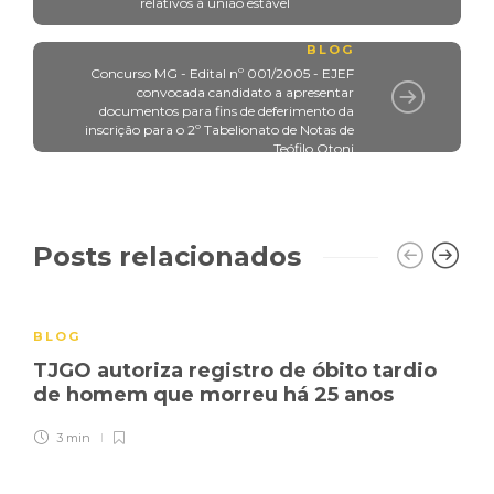
relativos à união estável
BLOG
Concurso MG - Edital nº 001/2005 - EJEF
convocada candidato a apresentar
documentos para fins de deferimento da
inscrição para o 2º Tabelionato de Notas de
Teófilo Otoni
Posts relacionados
BLOG
TJGO autoriza registro de óbito tardio
de homem que morreu há 25 anos
3 min