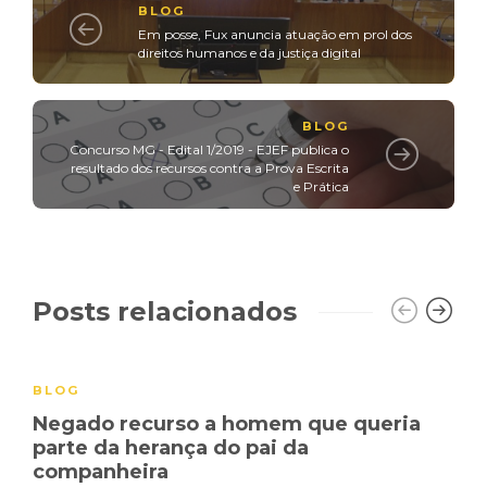
BLOG
Em posse, Fux anuncia atuação em prol dos
direitos humanos e da justiça digital
BLOG
Concurso MG - Edital 1/2019 - EJEF publica o
resultado dos recursos contra a Prova Escrita
e Prática
Posts relacionados
BLOG
Negado recurso a homem que queria
parte da herança do pai da
companheira