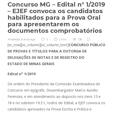
Concurso MG – Edital n° 1/2019
– EJEF convoca os candidatos
habilitados para a Prova Oral
para apresentarem os
documentos comprobatórios
Andressa
,
6 anos ago
0
2 min
136
[vc_row][vc_column][vc_column_text]
CONCURSO PÚBLICO
DE PROVAS E TÍTULOS PARA A OUTORGA DE
DELEGAÇÕES DE NOTAS E DE REGISTRO DO
ESTADO DE MINAS GERAIS
Edital n° 1/2019
De ordem do Presidente da Comissão Examinadora do
Concurso em epígrafe, Desembargador Marco Aurelio
Ferenzini, e em atendimento ao disposto nos itens 15 e
18 e no subitem 19.3.1, todos do Edital, a EJEF convoca os
candidatos aprovados na Prova Escrita e Prática e