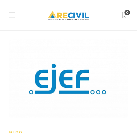
0
BLOG