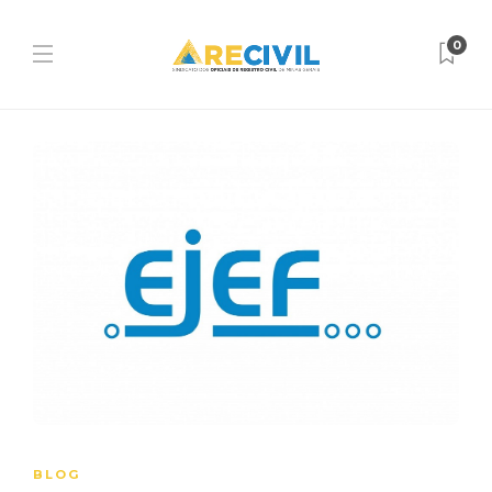
0
BLOG