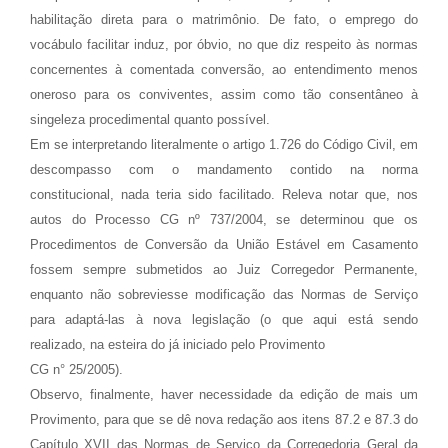
habilitação direta para o matrimônio. De fato, o emprego do
vocábulo facilitar induz, por óbvio, no que diz respeito às normas
concernentes à comentada conversão, ao entendimento menos
oneroso para os conviventes, assim como tão consentâneo à
singeleza procedimental quanto possível.
Em se interpretando literalmente o artigo 1.726 do Código Civil, em
descompasso com o mandamento contido na norma
constitucional, nada teria sido facilitado. Releva notar que, nos
autos do Processo CG nº 737/2004, se determinou que os
Procedimentos de Conversão da União Estável em Casamento
fossem sempre submetidos ao Juiz Corregedor Permanente,
enquanto não sobreviesse modificação das Normas de Serviço
para adaptá-las à nova legislação (o que aqui está sendo
realizado, na esteira do já iniciado pelo Provimento
CG n° 25/2005).
Observo, finalmente, haver necessidade da edição de mais um
Provimento, para que se dê nova redação aos itens 87.2 e 87.3 do
Capítulo XVII das Normas de Serviço da Corregedoria Geral da