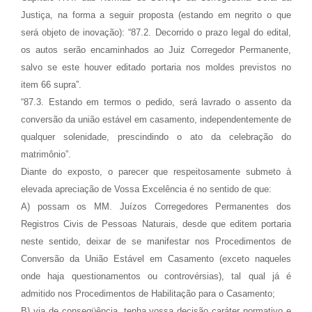
Justiça, na forma a seguir proposta (estando em negrito o que
será objeto de inovação): “87.2. Decorrido o prazo legal do edital,
os autos serão encaminhados ao Juiz Corregedor Permanente,
salvo se este houver editado portaria nos moldes previstos no
item 66 supra”.
“87.3. Estando em termos o pedido, será lavrado o assento da
conversão da união estável em casamento, independentemente de
qualquer solenidade, prescindindo o ato da celebração do
matrimônio”.
Diante do exposto, o parecer que respeitosamente submeto à
elevada apreciação de Vossa Excelência é no sentido de que:
A) possam os MM. Juízos Corregedores Permanentes dos
Registros Civis de Pessoas Naturais, desde que editem portaria
neste sentido, deixar de se manifestar nos Procedimentos de
Conversão da União Estável em Casamento (exceto naqueles
onde haja questionamentos ou controvérsias), tal qual já é
admitido nos Procedimentos de Habilitação para o Casamento;
B) via de conseqüência, tenha vossa decisão caráter normativo e