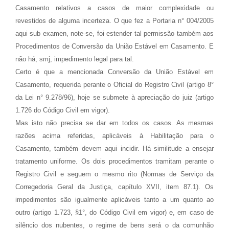
Casamento relativos a casos de maior complexidade ou
revestidos de alguma incerteza. O que fez a Portaria n° 004/2005
aqui sub examen, note-se, foi estender tal permissão também aos
Procedimentos de Conversão da União Estável em Casamento. E
não há, smj, impedimento legal para tal.
Certo é que a mencionada Conversão da União Estável em
Casamento, requerida perante o Oficial do Registro Civil (artigo 8°
da Lei n° 9.278/96), hoje se submete à apreciação do juiz (artigo
1.726 do Código Civil em vigor).
Mas isto não precisa se dar em todos os casos. As mesmas
razões acima referidas, aplicáveis à Habilitação para o
Casamento, também devem aqui incidir. Há similitude a ensejar
tratamento uniforme. Os dois procedimentos tramitam perante o
Registro Civil e seguem o mesmo rito (Normas de Serviço da
Corregedoria Geral da Justiça, capítulo XVII, item 87.1). Os
impedimentos são igualmente aplicáveis tanto a um quanto ao
outro (artigo 1.723, §1°, do Código Civil em vigor) e, em caso de
silêncio dos nubentes, o regime de bens será o da comunhão