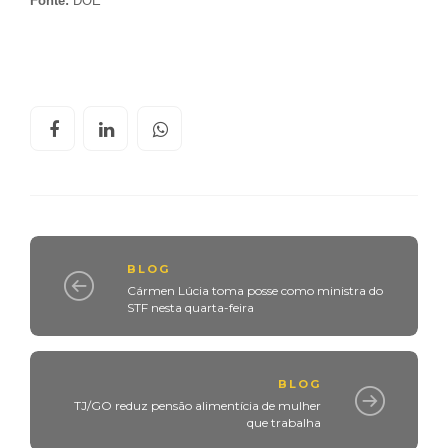
Fonte:
DOE
BLOG
Cármen Lúcia toma posse como ministra do
STF nesta quarta-feira
BLOG
TJ/GO reduz pensão alimentícia de mulher
que trabalha