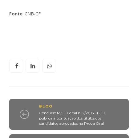
Fonte
: CNB-CF
BLOG
Concurso MG - Edital n. 2/2015 - EJEF
publica a pontuação dos títulos dos
candidatos aprovados na Prova Oral