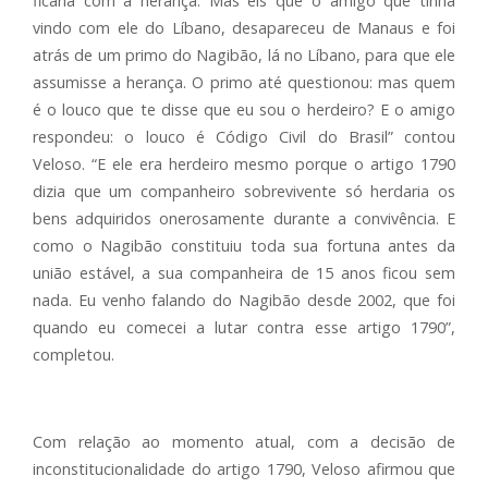
ficaria com a herança. Mas eis que o amigo que tinha
vindo com ele do Líbano, desapareceu de Manaus e foi
atrás de um primo do Nagibão, lá no Líbano, para que ele
assumisse a herança. O primo até questionou: mas quem
é o louco que te disse que eu sou o herdeiro? E o amigo
respondeu: o louco é Código Civil do Brasil” contou
Veloso. “E ele era herdeiro mesmo porque o artigo 1790
dizia que um companheiro sobrevivente só herdaria os
bens adquiridos onerosamente durante a convivência. E
como o Nagibão constituiu toda sua fortuna antes da
união estável, a sua companheira de 15 anos ficou sem
nada. Eu venho falando do Nagibão desde 2002, que foi
quando eu comecei a lutar contra esse artigo 1790”,
completou.
Com relação ao momento atual, com a decisão de
inconstitucionalidade do artigo 1790, Veloso afirmou que