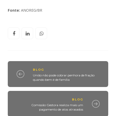
Fonte:
ANOREG/BR
BLOG
União não pode cobrar penhora de fração
quando bem é de família
BLOG
Comissão Gestora realiza mais um
pagamento de atos atrasados