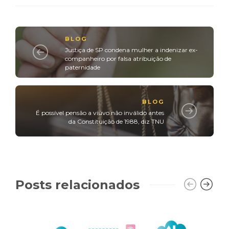
BLOG
Justiça de SP condena mulher a indenizar ex-
companheiro por falsa atribuição de
paternidade
BLOG
É possível pensão a viúvo não inválido antes
da Constituição de 1988, diz TNU
Posts relacionados