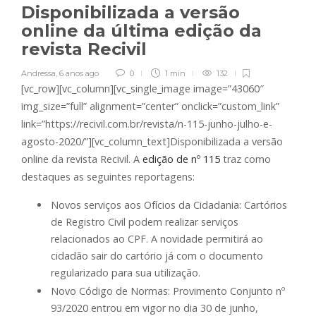
Disponibilizada a versão
online da última edição da
revista Recivil
Andressa
,
6 anos ago
0
1 min
132
[vc_row][vc_column][vc_single_image image=”43060″
img_size=”full” alignment=”center” onclick=”custom_link”
link=”https://recivil.com.br/revista/n-115-junho-julho-e-
agosto-2020/”][vc_column_text]Disponibilizada a versão
online da revista Recivil. A
edição de nº 115
traz como
destaques as seguintes reportagens:
Novos serviços aos Ofícios da Cidadania: Cartórios
de Registro Civil podem realizar serviços
relacionados ao CPF. A novidade permitirá ao
cidadão sair do cartório já com o documento
regularizado para sua utilização.
Novo Código de Normas: Provimento Conjunto nº
93/2020 entrou em vigor no dia 30 de junho,