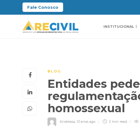
Fale Conosco
INSTITUCIONAL
BLOG
Entidades ped
regulamentação
homossexual
Andressa
,
13 anos ago
2 min
read