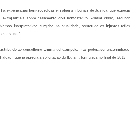
há experiências bem-sucedidas em alguns tribunais de Justiça, que expedi
 extrajudiciais sobre casamento civil homoafetivo. Apesar disso, segund
lemas interpretativos surgidos na atualidade, sobretudo os injustos refle
mossexuais”.
 distribuído ao conselheiro Emmanuel Campelo, mas poderá ser encaminhado
 Falcão, que já aprecia a solicitação do Ibdfam, formulada no final de 2012.