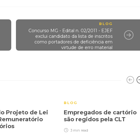
BLOG
Concurso MG - Edital n. 02/2011 - EJEF
exclui candidato da lista de inscritos
como portadores de deficiência em
virtude de erro material
BLOG
o Projeto de Lei
Empregados de cartório
Remuneratório
são regidos pela CLT
tórios
3 min
read