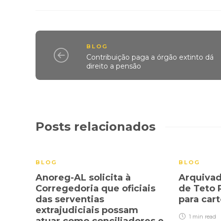
BLOG
Contribuição paga a órgão extinto dá
direito a pensão
Posts relacionados
BLOG
BLOG
Anoreg-AL solicita à
Arquivad
Corregedoria que oficiais
de Teto 
das serventias
para car
extrajudiciais possam
1 min
read