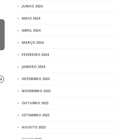
JUNHO 2024
MAIO 2024
ABRIL 2024
MARÇO 2024
FEVEREIRO 2024
JANEIRO 2024
DEZEMBRO 2023
NOVEMBRO 2023
BLOG
BLOG
OUTUBRO 2023
Recivil recebe título de
TJ/SP reco
SETEMBRO 2023
Empresa Socialmente
hipossufici
Responsável
momentânea
AGOSTO 2023
em ação de
2 min
read