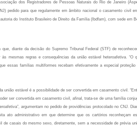
sociação dos Registradores de Pessoas Naturais do Rio de Janeiro (Asp
NJ) pedido para que regulamente em âmbito nacional o casamento civil en
utoria do Instituto Brasileiro de Direito da Família (Ibdfam), com sede em B
que, diante da decisão do Supremo Tribunal Federal (STF) de reconhece
r às mesmas regras e consequências da união estável heteroafetiva. “O 
que essas famílias multiformes recebam efetivamente a especial proteção
união estável é a possibilidade de ser convertida em casamento civil. “En
der ser convertida em casamento civil, afinal, trata-se de uma família conju
teroafetiva”, argumentam no pedido de providências protocolado no CNJ. Dia
ta ato administrativo em que determine que os cartórios reconheçam e
il de casais do mesmo sexo, diretamente, sem a necessidade de prévia un