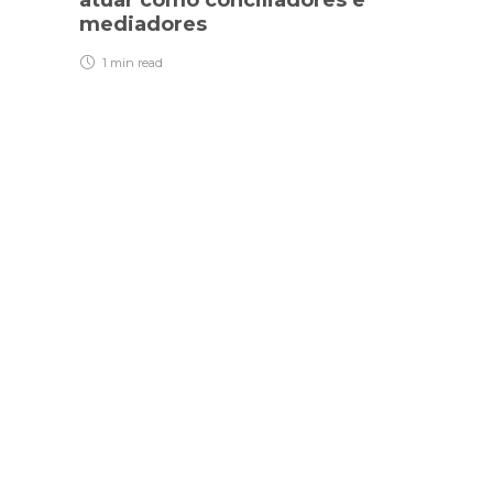
atuar como conciliadores e
mediadores
1 min
read