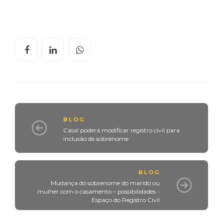
BLOG
Casal poderá modificar registro civil para
inclusão de sobrenome
BLOG
Mudança do sobrenome do marido ou
mulher com o casamento – possibilidades -
Espaço do Registro Civil