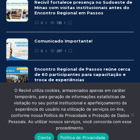
Recivil fortalece presença no Sudoeste de
Minas com visitas institucionais antes do
Encontro Regional em Passos
0
138
Comunicado Importante!
0
287
Encontro Regional de Passos reúne cerca
de 60 participantes para capacitação e
troca de experiências
0
278
O Recivil utiliza cookies, armazenados apenas em caráter
temporário, para geração de informações estatísticas de
visitação no seu portal institucional e aperfeiçoamento da
experiência do usuário na utilização de serviços on-line,
conforme nossa Política de Privacidade e Proteção de Dados
Pessoais. Ao utilizar nossos serviços, você concorda com esse
© Recivil 2020 – Todos os direitos reservados.
procedimento.
Desenvolvido por:
Ciente
Política de Privacidade