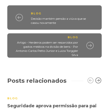
BLOG
Decisão mantém pensão a viúva que se
casou novamente
BLOG
Artigo - Herdeiros podem ser ressarcidos por
gastos médicos na divisão de bens - Por
Antonio Carlos Petto Junior e Luiza Torggler
Silva
Posts relacionados
BLOG
Seguridade aprova permissão para pai