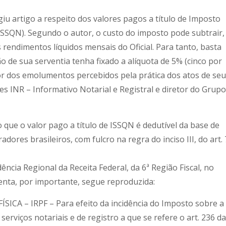
iu artigo a respeito dos valores pagos a título de Imposto
ISSQN). Segundo o autor, o custo do imposto pode subtrair,
endimentos líquidos mensais do Oficial. Para tanto, basta
ão de sua serventia tenha fixado a alíquota de 5% (cinco por
alor dos emolumentos percebidos pela prática dos atos de seu
ões INR – Informativo Notarial e Registral e diretor do Grupo
que o valor pago a título de ISSQN é dedutível da base de
adores brasileiros, com fulcro na regra do inciso III, do art.
ncia Regional da Receita Federal, da 6ª Região Fiscal, no
enta, por importante, segue reproduzida:
CA – IRPF – Para efeito da incidência do Imposto sobre a
 serviços notariais e de registro a que se refere o art. 236 da