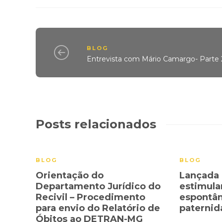
BLOG
Entrevista com Mário Camargo- Parte 
Posts relacionados
BLOG
BLOG
Orientação do
Lançada
Departamento Jurídico do
estimula
Recivil – Procedimento
espontâ
para envio do Relatório de
paterni
Óbitos ao DETRAN-MG