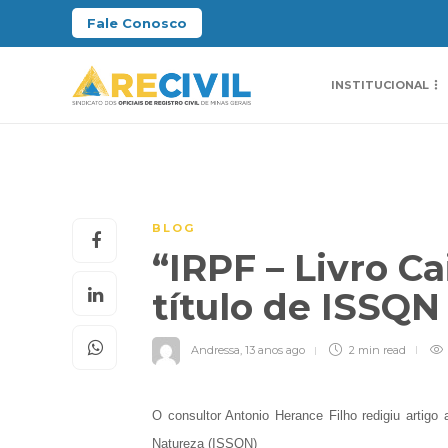
Fale Conosco
INSTITUCIONAL
BLOG
“IRPF – Livro Ca
título de ISSQN
Andressa
,
13 anos ago
2 min
read
O consultor Antonio Herance Filho redigiu artigo
Natureza (ISSQN)