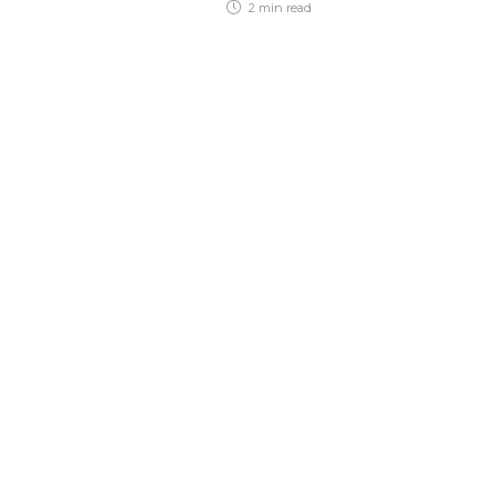
2 min
read