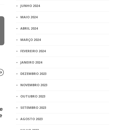
JUNHO 2024
MAIO 2024
ABRIL 2024
MARÇO 2024
FEVEREIRO 2024
JANEIRO 2024
DEZEMBRO 2023
NOVEMBRO 2023
BLOG
BLOG
OUTUBRO 2023
Clipping – Estado de Minas
Candidatos
SETEMBRO 2023
e
– Cartórios – Advogado vai
escolhem c
e
contestar homologação
audiência p
AGOSTO 2023
TJRS
3 min
read