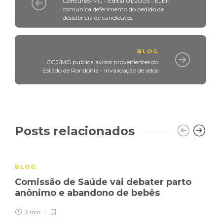
Concurso-MG - Edital 01/2005 - EJEF
comunica deferimento do pedido de
desistência de candidatos
BLOG
CGJ/MG publica avisos provenientes do
Estado de Rondônia - Invalidação de selos
Posts relacionados
BLOG
Comissão de Saúde vai debater parto
anônimo e abandono de bebês
2 min