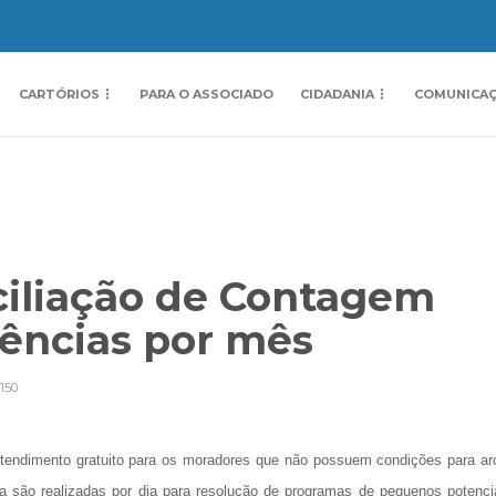
CARTÓRIOS
PARA O ASSOCIADO
CIDADANIA
COMUNICA
ciliação de Contagem
iências por mês
150
tendimento gratuito para os moradores que não possuem condições para ar
a são realizadas por dia para resolução de programas de pequenos potenci