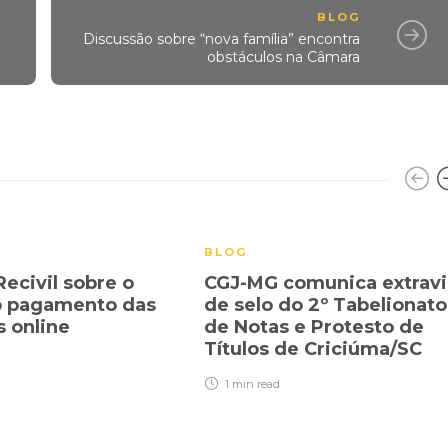
BLOG
Discussão sobre “nova família” encontra
obstáculos na Câmara
BLOG
Recivil sobre o
CGJ-MG comunica extrav
o pagamento das
de selo do 2º Tabelionato
s online
de Notas e Protesto de
Títulos de Criciúma/SC
1 min
read