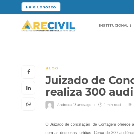
Fale Conosco
INSTITUCIONAL
BLOG
Juizado de Con
realiza 300 aud
Andressa
,
13 anos ago
1 min
read
O Juizado de conciliação de Contagem oferece a
com as despesas jurídias. Cerca de 300 audiênci