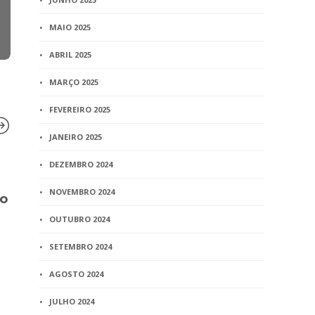
MAIO 2025
ABRIL 2025
MARÇO 2025
FEVEREIRO 2025
JANEIRO 2025
DEZEMBRO 2024
BLOG
NOVEMBRO 2024
io
Aviso nº 44
Divulga a 
OUTUBRO 2024
revisão da l
vacância, p
SETEMBRO 2024
meio do Avi
AGOSTO 2024
35/CGJ/201
JULHO 2024
3 min
read
BLOG