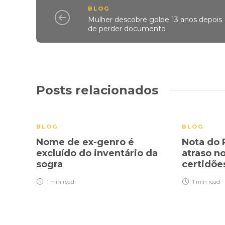
BLOG
Mulher descobre golpe 13 anos depois
de perder documento
Posts relacionados
BLOG
BLOG
Nome de ex-genro é
Nota do 
excluído do inventário da
atraso n
sogra
certidõe
1 min
read
1 min
read