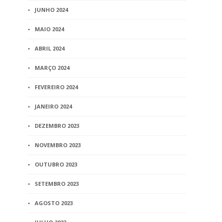
Comissão Gestora
JUNHO 2024
estabelece critérios para a
compensação dos
MAIO 2024
casamentos
ABRIL 2024
1 min
read
MARÇO 2024
FEVEREIRO 2024
JANEIRO 2024
DEZEMBRO 2023
NOVEMBRO 2023
OUTUBRO 2023
SETEMBRO 2023
AGOSTO 2023