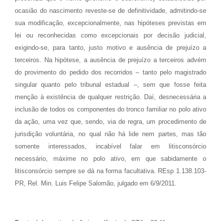
ocasião do nascimento reveste-se de definitividade, admitindo-se
sua modificação, excepcionalmente, nas hipóteses previstas em
lei ou reconhecidas como excepcionais por decisão judicial,
exigindo-se, para tanto, justo motivo e ausência de prejuízo a
terceiros. Na hipótese, a ausência de prejuízo a terceiros advém
do provimento do pedido dos recorridos – tanto pelo magistrado
singular quanto pelo tribunal estadual –, sem que fosse feita
menção à existência de qualquer restrição. Daí, desnecessária a
inclusão de todos os componentes do tronco familiar no polo ativo
da ação, uma vez que, sendo, via de regra, um procedimento de
jurisdição voluntária, no qual não há lide nem partes, mas tão
somente interessados, incabível falar em litisconsórcio
necessário, máxime no polo ativo, em que sabidamente o
litisconsórcio sempre se dá na forma facultativa. REsp 1.138.103-
PR, Rel. Min. Luis Felipe Salomão, julgado em 6/9/2011.