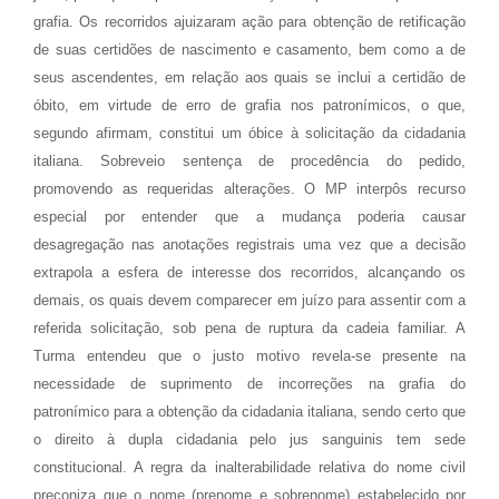
grafia. Os recorridos ajuizaram ação para obtenção de retificação
de suas certidões de nascimento e casamento, bem como a de
seus ascendentes, em relação aos quais se inclui a certidão de
óbito, em virtude de erro de grafia nos patronímicos, o que,
segundo afirmam, constitui um óbice à solicitação da cidadania
italiana. Sobreveio sentença de procedência do pedido,
promovendo as requeridas alterações. O MP interpôs recurso
especial por entender que a mudança poderia causar
desagregação nas anotações registrais uma vez que a decisão
extrapola a esfera de interesse dos recorridos, alcançando os
demais, os quais devem comparecer em juízo para assentir com a
referida solicitação, sob pena de ruptura da cadeia familiar. A
Turma entendeu que o justo motivo revela-se presente na
necessidade de suprimento de incorreções na grafia do
patronímico para a obtenção da cidadania italiana, sendo certo que
o direito à dupla cidadania pelo jus sanguinis tem sede
constitucional. A regra da inalterabilidade relativa do nome civil
preconiza que o nome (prenome e sobrenome) estabelecido por