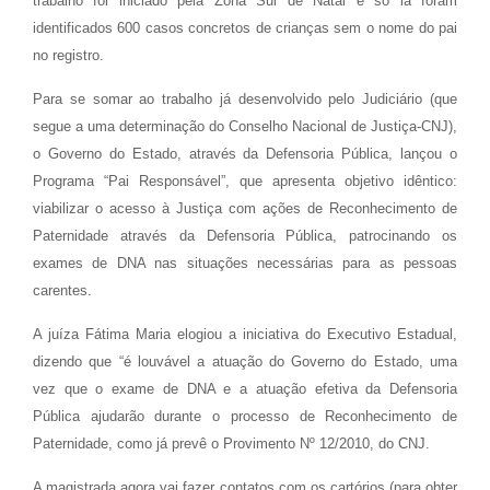
trabalho foi iniciado pela Zona Sul de Natal e só lá foram
identificados 600 casos concretos de crianças sem o nome do pai
no registro.
Para se somar ao trabalho já desenvolvido pelo Judiciário (que
segue a uma determinação do Conselho Nacional de Justiça-CNJ),
o Governo do Estado, através da Defensoria Pública, lançou o
Programa “Pai Responsável”, que apresenta objetivo idêntico:
viabilizar o acesso à Justiça com ações de Reconhecimento de
Paternidade através da Defensoria Pública, patrocinando os
exames de DNA nas situações necessárias para as pessoas
carentes.
A juíza Fátima Maria elogiou a iniciativa do Executivo Estadual,
dizendo que “é louvável a atuação do Governo do Estado, uma
vez que o exame de DNA e a atuação efetiva da Defensoria
Pública ajudarão durante o processo de Reconhecimento de
Paternidade, como já prevê o Provimento Nº 12/2010, do CNJ.
A magistrada agora vai fazer contatos com os cartórios (para obter