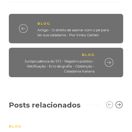
BLOG
Artigo - O direito de assinar com o pé para
ter sua cidadania - Por Irineu Gehlen
BLOG
Jurisprudência do STJ - Registro público -
Retificação - Erro de grafia - Obtenção -
Cidadania italiana
Posts relacionados
BLOG