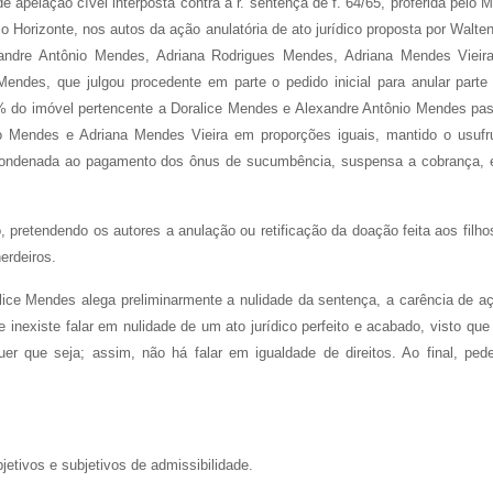
ação cível interposta contra a r. sentença de f. 64/65, proferida pelo 
o Horizonte, nos autos da ação anulatória de ato jurídico proposta por Walten
ndre Antônio Mendes, Adriana Rodrigues Mendes, Adriana Mendes Vieir
Mendes, que julgou procedente em parte o pedido inicial para anular parte
% do imóvel pertencente a Doralice Mendes e Alexandre Antônio Mendes pa
io Mendes e Adriana Mendes Vieira em proporções iguais, mantido o usufr
foi condenada ao pagamento dos ônus de sucumbência, suspensa a cobrança,
, pretendendo os autores a anulação ou retificação da doação feita aos filho
erdeiros.
alice Mendes alega preliminarmente a nulidade da sentença, a carência de a
 inexiste falar em nulidade de um ato jurídico perfeito e acabado, visto que
r que seja; assim, não há falar em igualdade de direitos. Ao final, ped
etivos e subjetivos de admissibilidade.