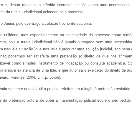
juízo e, dessa maneira, o referido interesse se põe como uma necessidade
vés da tutela jurisdicional acionada pelo processo.
o Júnior, pelo que trago à colação trecho de sua obra:
 na utilidade, mas especificamente na necessidade do processo como remé
reto, pois a tutela jurisdicional não é jamais outorgada sem uma necessida
a naquela situação `que nos leva a procurar uma solução judicial, sob pena 
não podermos ter satisfeita uma pretensão (o direito de que nos afirma
utilizável como simples instrumento de indagação ou consulta acadêmica. S
a efetiva existência de uma lide, é que autoriza o exercício do direito de aç
neiro: Forense, 2004, v. I, p. 55-56).
cada somente quando útil a produzir efeitos em relação à pretensão resistida.
e da pretensão autoral de obter a manifestação judicial sobre o seu pedido