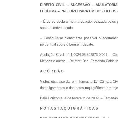
DIREITO CIVIL – SUCESSÃO – ANULATÓR
LEGÍTIMA – PREJUÍZO PARA UM DOS FILHOS
– É de se declarar nula a doação realizada pelos 
sobre o imóvel doado.
– Configura-se plenamente possível o acertame
percentual sobre o bem em debate.
Apelação Cível n° 1.0024.05.892873-0/001 – Com
Mendes e outros – Relator: Des. Fernando Caldeira
A C Ó R D Ã O
Vistos etc., acorda, em Turma, a 11ª Câmara Cív
dos julgamentos e das notas taquigráficas, em reje
Belo Horizonte, 4 de fevereiro de 2009. –
Fernando 
N O T A S T A Q U I G R Á F I C A S