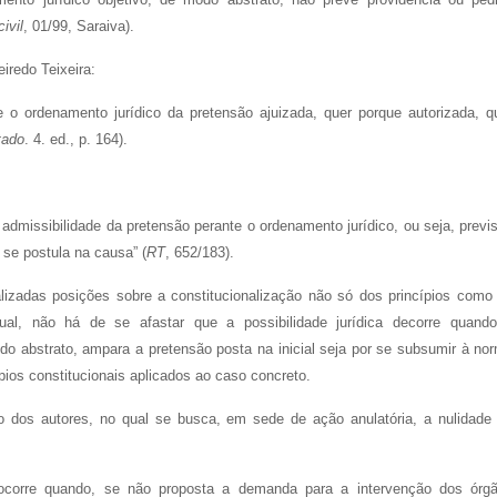
ivil
, 01/99, Saraiva).
iredo Teixeira:
te o ordenamento jurídico da pretensão ajuizada, quer porque autorizada, q
tado
. 4. ed., p. 164).
a admissibilidade da pretensão perante o ordenamento jurídico, ou seja, previ
 se postula na causa” (
RT
, 652/183).
izadas posições sobre a constitucionalização não só dos princípios como
ual, não há de se afastar que a possibilidade jurídica decorre quand
do abstrato, ampara a pretensão posta na inicial seja por se subsumir à no
pios constitucionais aplicados ao caso concreto.
do dos autores, no qual se busca, em sede de ação anulatória, a nulidade
 ocorre quando, se não proposta a demanda para a intervenção dos órg