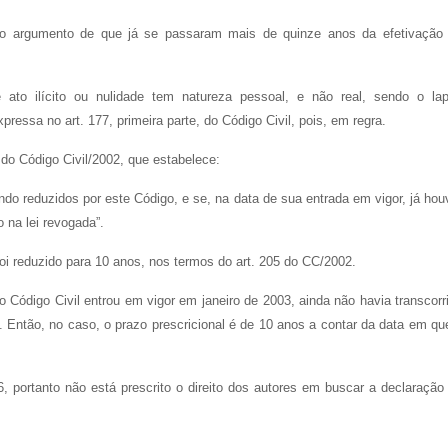
ao argumento de que já se passaram mais de quinze anos da efetivação
e ato ilícito ou nulidade tem natureza pessoal, e não real, sendo o la
xpressa no art. 177, primeira parte, do Código Civil, pois, em regra.
 do Código Civil/2002, que estabelece:
ando reduzidos por este Código, e se, na data de sua entrada em vigor, já hou
 na lei revogada”.
foi reduzido para 10 anos, nos termos do art. 205 do CC/2002.
ódigo Civil entrou em vigor em janeiro de 2003, ainda não havia transcorr
 Então, no caso, o prazo prescricional é de 10 anos a contar da data em qu
, portanto não está prescrito o direito dos autores em buscar a declaração