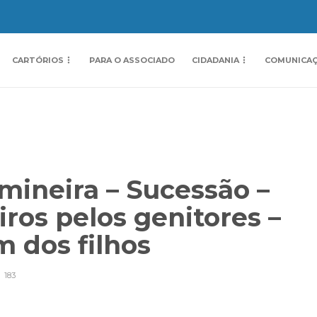
CARTÓRIOS
PARA O ASSOCIADO
CIDADANIA
COMUNICA
mineira – Sucessão –
ros pelos genitores –
m dos filhos
183