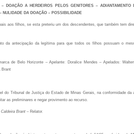
IA – DOAÇÃO A HERDEIROS PELOS GENITORES – ADIANTAMENTO 
 – NULIDADE DA DOAÇÃO – POSSIBILIDADE
pais aos filhos, se esta preteriu um dos descendentes, que também tem dire
nto da antecipação da legítima para que todos os filhos possuam o me
arca de Belo Horizonte – Apelante: Doralice Mendes – Apelados: Walten
 Brant
el do Tribunal de Justiça do Estado de Minas Gerais, na conformidade da 
itar as preliminares e negar provimento ao recurso.
Caldeira Brant
– Relator.