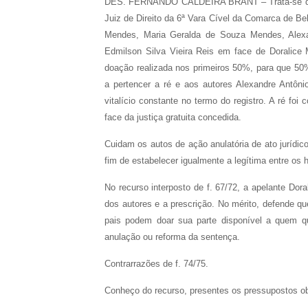
DES. FERNANDO CALDEIRA BRANT – Trata-se de apel
Juiz de Direito da 6ª Vara Cível da Comarca de Bel
Mendes, Maria Geralda de Souza Mendes, Alexa
Edmilson Silva Vieira Reis em face de Doralice 
doação realizada nos primeiros 50%, para que 50
a pertencer a ré e aos autores Alexandre Antôn
vitalício constante no termo do registro. A ré 
face da justiça gratuita concedida.
Cuidam os autos de ação anulatória de ato jurídico
fim de estabelecer igualmente a legítima entre os h
No recurso interposto de f. 67/72, a apelante Dor
dos autores e a prescrição. No mérito, defende que
pais podem doar sua parte disponível a quem que
anulação ou reforma da sentença.
Contrarrazões de f. 74/75.
Conheço do recurso, presentes os pressupostos obj