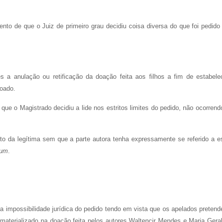
to de que o Juiz de primeiro grau decidiu coisa diversa do que foi pedido
s a anulação ou retificação da doação feita aos filhos a fim de estabele
doado.
e que o Magistrado decidiu a lide nos estritos limites do pedido, não ocorrend
 da legítima sem que a parte autora tenha expressamente se referido a e
sum
.
 a impossibilidade jurídica do pedido tendo em vista que os apelados preten
 materializado na doação feita pelos autores Waltencir Mendes e Maria Gera