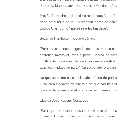
de Souza Mendes aos réus Doralice Mendes e Ale
A ação é um direito de pedir a manifestação do Pod
parte do autor e do réu, o preenchimento de dete
Código Civil, como “interesse e legitimidade”.
Segundo Humberto Theodoro Júnior:
“Para aqueles que, segundo as mais modernas 
sentença favorável, mas o poder jurídico de obt
conflito de interesses de pretensão resistida (lide
agir; legitimidade de parte” (
Curso de direito process
No que concerne à possibilidade jurídica do pedid
juízo com alegação de direito e de que não haja qu
que o ordenamento legal proíba ou não preveja um
Elucida José Rubens Costa que:
“Para que o pedido possa ser examinado, nece
impossibilidade jurídica ocorre quando o ordena