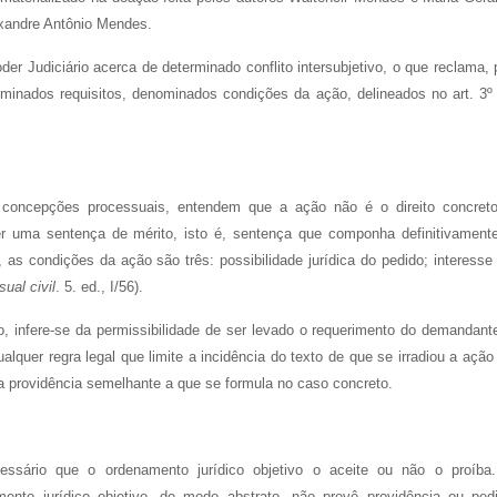
xandre Antônio Mendes.
er Judiciário acerca de determinado conflito intersubjetivo, o que reclama, 
rminados requisitos, denominados condições da ação, delineados no art. 3º
concepções processuais, entendem que a ação não é o direito concret
er uma sentença de mérito, isto é, sentença que componha definitivament
), as condições da ação são três: possibilidade jurídica do pedido; interesse
ual civil
. 5. ed., I/56).
o, infere-se da permissibilidade de ser levado o requerimento do demandant
alquer regra legal que limite a incidência do texto de que se irradiou a ação
a providência semelhante a que se formula no caso concreto.
ssário que o ordenamento jurídico objetivo o aceite ou não o proíba
mento jurídico objetivo, de modo abstrato, não prevê providência ou ped