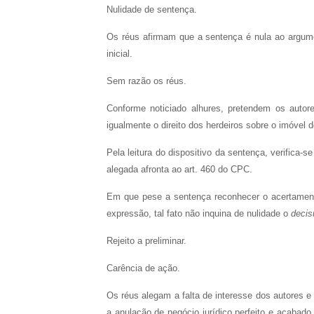
Nulidade de sentença.
Os réus afirmam que a sentença é nula ao argumen
inicial.
Sem razão os réus.
Conforme noticiado alhures, pretendem os autore
igualmente o direito dos herdeiros sobre o imóvel 
Pela leitura do dispositivo da sentença, verifica-s
alegada afronta ao art. 460 do CPC.
Em que pese a sentença reconhecer o acertamento
expressão, tal fato não inquina de nulidade o
deci
Rejeito a preliminar.
Carência de ação.
Os réus alegam a falta de interesse dos autores e
a anulação de negócio jurídico perfeito e acabado