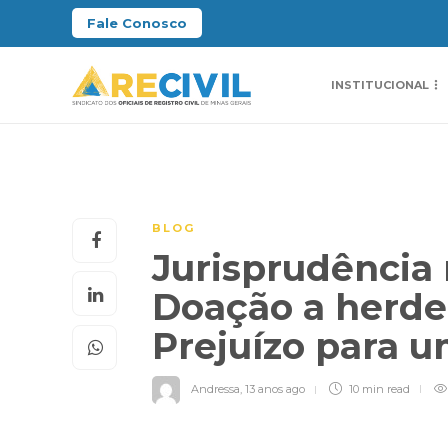
Fale Conosco
INSTITUCIONAL
BLOG
Jurisprudência 
Doação a herdei
Prejuízo para u
Andressa
,
13 anos ago
10 min
read