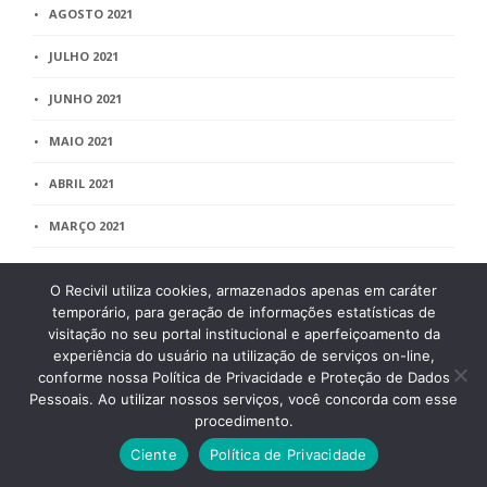
AGOSTO 2021
JULHO 2021
JUNHO 2021
MAIO 2021
ABRIL 2021
MARÇO 2021
FEVEREIRO 2021
O Recivil utiliza cookies, armazenados apenas em caráter
JANEIRO 2021
temporário, para geração de informações estatísticas de
visitação no seu portal institucional e aperfeiçoamento da
DEZEMBRO 2020
experiência do usuário na utilização de serviços on-line,
conforme nossa Política de Privacidade e Proteção de Dados
NOVEMBRO 2020
Pessoais. Ao utilizar nossos serviços, você concorda com esse
procedimento.
OUTUBRO 2020
Ciente
Política de Privacidade
SETEMBRO 2020