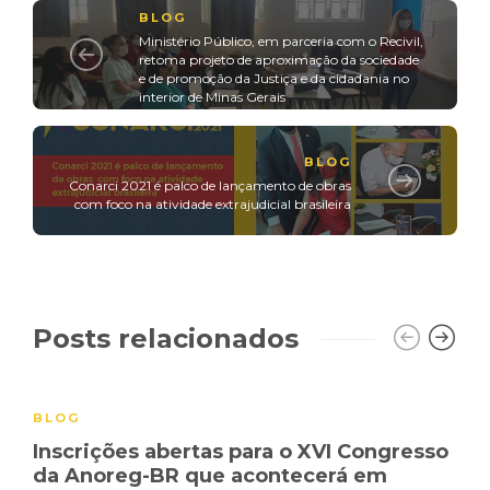
BLOG
Ministério Público, em parceria com o Recivil,
retoma projeto de aproximação da sociedade
e de promoção da Justiça e da cidadania no
interior de Minas Gerais
BLOG
Conarci 2021 é palco de lançamento de obras
com foco na atividade extrajudicial brasileira
Posts relacionados
BLOG
Inscrições abertas para o XVI Congresso
da Anoreg-BR que acontecerá em