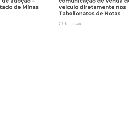
 de adoção –
comunicação de venda d
stado de Minas
veículo diretamente nos
Tabelionatos de Notas
5 min
read