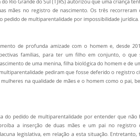
a do Rio Grande do Sul (TJRS) autorizou que uma criança ten
uas mães no registro de nascimento. Os três recorreram 
o pedido de multiparentalidade por impossibilidade jurídica.
namento de profunda amizade com o homem e, desde 201
ectivas famílias, para ter um filho em conjunto, o que 
ascimento de uma menina, filha biológica do homem e de u
multiparentalidade pediram que fosse deferido o registro civ
as mulheres na qualidade de mães e o homem como o pai, b
ica do pedido de multiparentalidade por entender que não 
proíba a inserção de duas mães e um pai no registro 
una legislativa, em relação a esta situação. Entretanto, t