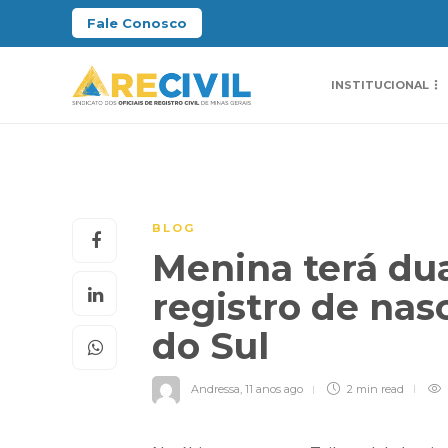
Fale Conosco
INSTITUCIONAL
BLOG
Menina terá du
registro de nas
do Sul
Andressa
,
11 anos ago
2 min
read