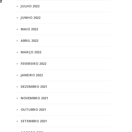
e
de inspeções judiciais
349/2014 – 
JULHO 2022
funcioname
1 min
read
serviços no
JUNHO 2022
registro em
da seleção b
MAIO 2022
Copa do M
ABRIL 2022
3 min
read
MARÇO 2022
FEVEREIRO 2022
JANEIRO 2022
DEZEMBRO 2021
NOVEMBRO 2021
OUTUBRO 2021
SETEMBRO 2021