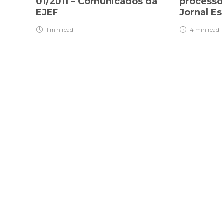
01/2011 – Comunicados da
processo
EJEF
Jornal E
1 min
read
4 min
read