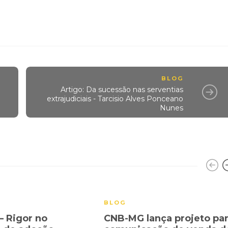
BLOG
Artigo: Da sucessão nas serventias
extrajudiciais - Tarcisio Alves Ponceano
Nunes
BLOG
– Rigor no
CNB-MG lança projeto pa