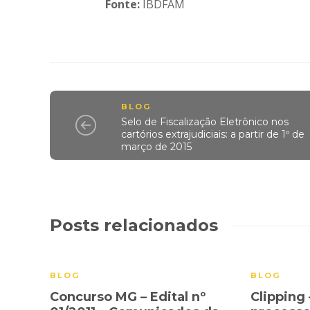
Fonte:
IBDFAM
BLOG
Selo de Fiscalização Eletrônico nos
cartórios extrajudiciais: a partir de 1º de
março de 2015
Posts relacionados
BLOG
BLOG
Concurso MG – Edital nº
Clipping 