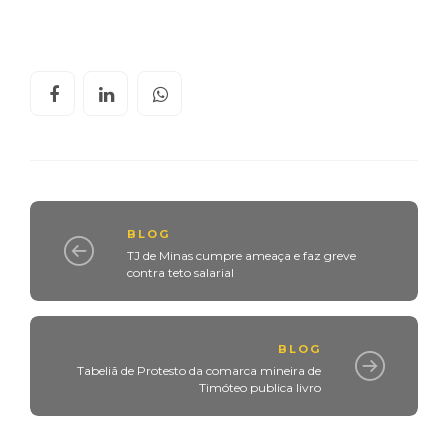
BLOG
TJ de Minas cumpre ameaça e faz greve
contra teto salarial
BLOG
Tabeliã de Protesto da comarca mineira de
Timóteo publica livro