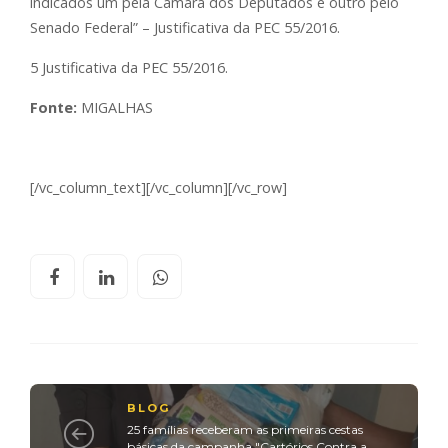
indicados um pela Câmara dos Deputados e outro pelo
Senado Federal” – Justificativa da PEC 55/2016.
5 Justificativa da PEC 55/2016.
Fonte:
MIGALHAS
[/vc_column_text][/vc_column][/vc_row]
BLOG
25 famílias receberam as primeiras cestas
básicas da campanha "Cartórios Contra a