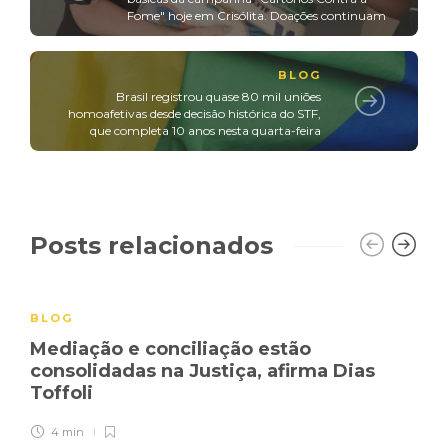
Fome" hoje em Crisólita. Doações continuam
BLOG
Brasil registrou quase 80 mil uniões
homoafetivas desde decisão histórica do STF,
que completa 10 anos nesta quarta-feira
Posts relacionados
BLOG
Mediação e conciliação estão
consolidadas na Justiça, afirma Dias
Toffoli
4 min