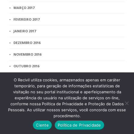
MARÇO 2017
FEVEREIRO 2017
JANEIRO 2017
DEZEMBRO 2016
NOVEMBRO 2016
OUTUBRO 2016
SETEMBRO 2016
O Recivil utiliza cookies, armazenados apenas em caráter
temporário, para geração de informações estatísticas de
AGOSTO 2016
visitação no seu portal institucional e aperfeiçoamento da
experiência do usuário na utilização de serviços on-line,
JULHO 2016
conforme nossa Política de Privacidade e Proteção de Dados
Pessoais. Ao utilizar nossos serviços, você concorda com esse
JUNHO 2016
procedimento.
MAIO 2016
Ciente
Política de Privacidade