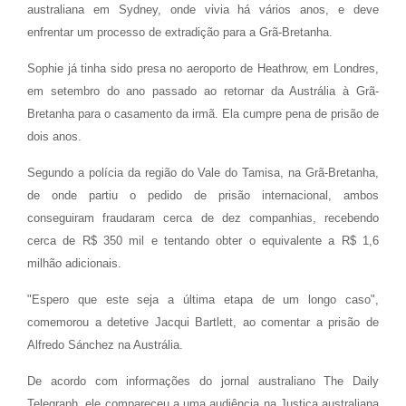
australiana em Sydney, onde vivia há vários anos, e deve
enfrentar um processo de extradição para a Grã-Bretanha.
Sophie já tinha sido presa no aeroporto de Heathrow, em Londres,
em setembro do ano passado ao retornar da Austrália à Grã-
Bretanha para o casamento da irmã. Ela cumpre pena de prisão de
dois anos.
Segundo a polícia da região do Vale do Tamisa, na Grã-Bretanha,
de onde partiu o pedido de prisão internacional, ambos
conseguiram fraudaram cerca de dez companhias, recebendo
cerca de R$ 350 mil e tentando obter o equivalente a R$ 1,6
milhão adicionais.
"Espero que este seja a última etapa de um longo caso",
comemorou a detetive Jacqui Bartlett, ao comentar a prisão de
Alfredo Sánchez na Austrália.
De acordo com informações do jornal australiano The Daily
Telegraph, ele compareceu a uma audiência na Justiça australiana