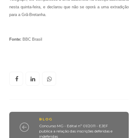
nesta quinta-feira, e declarou que não se oporá a uma extradição
para a Grã-Bretanha.
Fonte:
BBC Brasil
BLOG
Concurso MG - Edital nº 01/2011 - EJEF
publica a relação das inscrições deferidas e
indeferidas