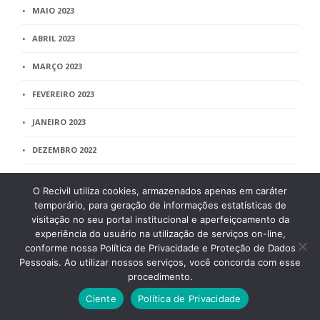
MAIO 2023
ABRIL 2023
MARÇO 2023
FEVEREIRO 2023
JANEIRO 2023
DEZEMBRO 2022
NOVEMBRO 2022
O Recivil utiliza cookies, armazenados apenas em caráter
temporário, para geração de informações estatísticas de
OUTUBRO 2022
visitação no seu portal institucional e aperfeiçoamento da
experiência do usuário na utilização de serviços on-line,
SETEMBRO 2022
conforme nossa Política de Privacidade e Proteção de Dados
AGOSTO 2022
Pessoais. Ao utilizar nossos serviços, você concorda com esse
procedimento.
JULHO 2022
Ciente
Política de Privacidade
JUNHO 2022