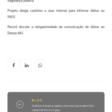
segurança pública
Projeto obriga cartórios a usar internet para informar óbitos ao
INSS
Recivil discute a obrigatoriedade da comunicação de óbitos ao
Detran-MG
BLOG
Justiça italiana rejeita recurso para permitir
casamento civil gay