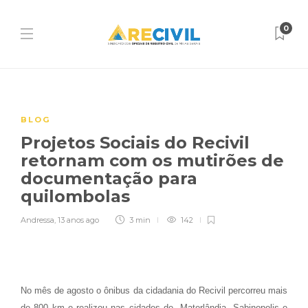
0
BLOG
Projetos Sociais do Recivil
retornam com os mutirões de
documentação para
quilombolas
Andressa
,
13 anos ago
3 min
142
No mês de agosto o ônibus da cidadania do Recivil percorreu mais
de 800 km e realizou nas cidades de Materlândia, Sabinopolis e