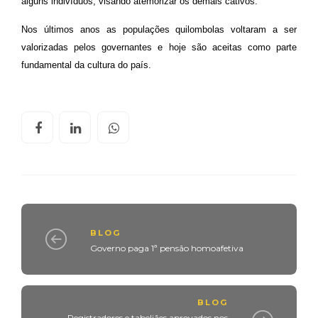
alguns indivíduos, visando atemorizar os demais cativos.
Nos últimos anos as populações quilombolas voltaram a ser
valorizadas pelos governantes e hoje são aceitas como parte
fundamental da cultura do país.
BLOG
Governo paga 1ª pensão homoafetiva
BLOG
Registradores e tabeliães aprovados nos