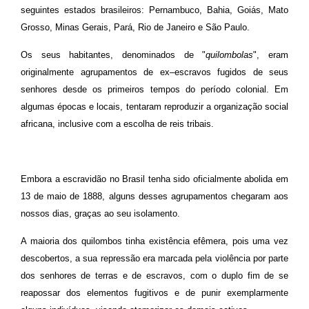
seguintes estados brasileiros:
Pernamb
uco
,
Bahia
,
Goiás
,
Mato
Grosso
,
Minas Gerais
,
Pará
,
Rio de Janeiro
e
São Paulo
.
Os seus habitantes, denominados de "
quilombolas
", eram
originalmente agrupamentos de ex–escravos fugidos de seus
senhores desde os primeiros tempos do
período colonial
. Em
algumas épocas e locais, tentaram reproduzir a organização social
africana, inclusive com a escolha de reis tribais.
Embora a escravidão no Brasil tenha sido oficialmente abolida em
13 de maio
de
1888
, alguns desses agrupamentos chegaram aos
nossos dias, graças ao seu isolamento.
A maioria dos quilombos tinha existência efêmera, pois uma vez
descobertos, a sua repressão era marcada pela violência por parte
dos senhores de terras e de escravos, com o duplo fim de se
reapossar dos elementos fugitivos e de punir exemplarmente