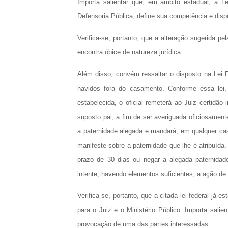
Importa salientar que, em âmbito estadual, a 
Defensoria Pública, define sua competência e disp
Verifica-se, portanto, que a alteração sugerida p
encontra óbice de natureza jurídica.
Além disso, convém ressaltar o disposto na Lei F
havidos fora do casamento. Conforme essa lei
estabelecida, o oficial remeterá ao Juiz certidão
suposto pai, a fim de ser averiguada oficiosamen
a paternidade alegada e mandará, em qualquer caso
manifeste sobre a paternidade que lhe é atribuída.
prazo de 30 dias ou negar a alegada paternidade
intente, havendo elementos suficientes, a ação de
Verifica-se, portanto, que a citada lei federal já
para o Juiz e o Ministério Público. Importa sali
provocação de uma das partes interessadas.