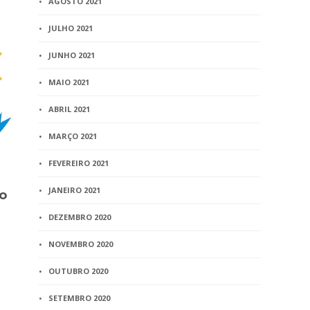
AGOSTO 2021
JULHO 2021
BLOG
BLOG
Curso de pós-graduação
Juiz decid
JUNHO 2021
está em fase de
vivo perma
discussão
MAIO 2021
para semp
1 min
ABRIL 2021
read
3 min
read
MARÇO 2021
FEVEREIRO 2021
JANEIRO 2021
 o
DEZEMBRO 2020
NOVEMBRO 2020
OUTUBRO 2020
SETEMBRO 2020