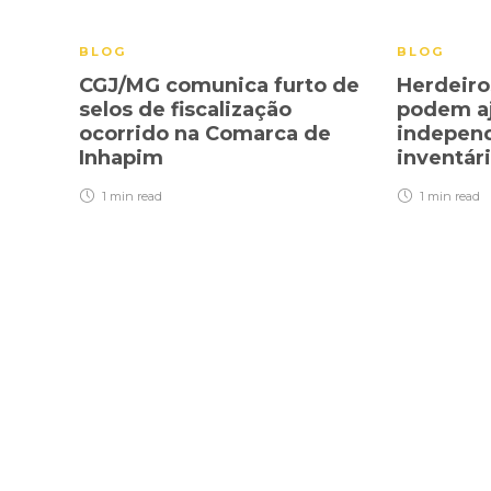
BLOG
BLOG
CGJ/MG comunica furto de
Herdeiro
selos de fiscalização
podem aj
ocorrido na Comarca de
indepen
Inhapim
inventár
1 min
read
1 min
read