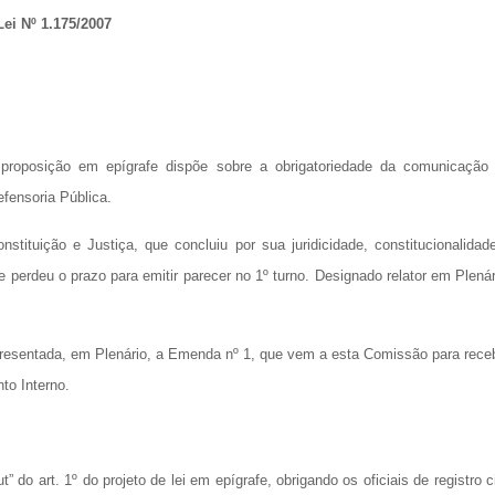
ei Nº 1.175/2007
proposição em epígrafe dispõe sobre a obrigatoriedade da comunicação
fensoria Pública.
tituição e Justiça, que concluiu por sua juridicidade, constitucionalidad
 perdeu o prazo para emitir parecer no 1º turno. Designado relator em Plenár
apresentada, em Plenário, a Emenda nº 1, que vem a esta Comissão para rece
to Interno.
 do art. 1º do projeto de lei em epígrafe, obrigando os oficiais de registro ci