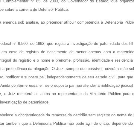
Lei Complementar nº 65, de 2003, do Governador do Estado, que organiz
õe sobre a carreira de Defensor Público.
ela emenda sob análise, ao pretender atribuir competência à Defensoria Públi
ederal nº 8.560, de 1992, que regula a investigação de paternidade dos fil
, em caso de registro de nascimento de menor apenas com a maternid
 integral do registro e o nome e prenome, profissão, identidade e residência
te a procedência da alegação. O Juiz, sempre que possível, ouvirá a mãe so
, notificar o suposto pai, independentemente de seu estado civil, para que
 Ainda conforme essa lei, se o suposto pai não atender a notificação judicial
, o Juiz remeterá os autos ao representante do Ministério Público para 
 investigação de paternidade.
 estabelece a obrigatoriedade da remessa da certidão sem registro do nome do 
entar também que a Defensoria Pública não pode agir de ofício, dependendo