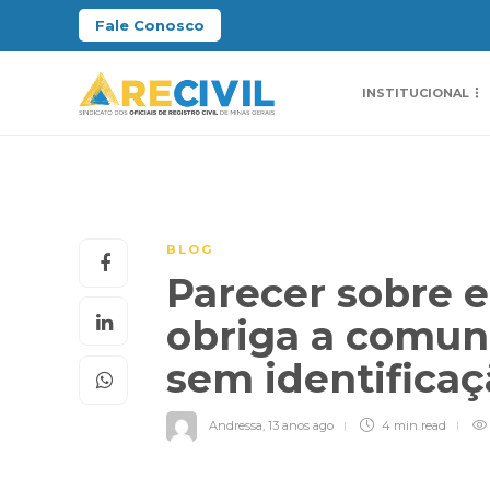
Fale Conosco
INSTITUCIONAL
BLOG
Parecer sobre 
obriga a comun
sem identifica
Andressa
,
13 anos ago
4 min
read