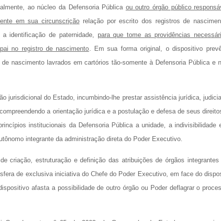
almente, ao núcleo da Defensoria Pública
ou outro órgão público responsá
tente em sua circunscrição
relação por escrito dos registros de nascimen
a identificação de paternidade,
para que tome as providências necessár
 pai no registro de nascimento
. Em sua forma original, o dispositivo prev
 de nascimento lavrados em cartórios tão-somente à Defensoria Pública e 
o jurisdicional do Estado, incumbindo-lhe prestar assistência jurídica, judicia
s, compreendendo a orientação jurídica e a postulação e defesa de seus direito
incípios institucionais da Defensoria Pública a unidade, a indivisibilidade 
autônomo integrante da administração direta do Poder Executivo.
e criação, estruturação e definição das atribuições de órgãos integrantes
esfera de exclusiva iniciativa do Chefe do Poder Executivo, em face do dispo
l dispositivo afasta a possibilidade de outro órgão ou Poder deflagrar o proce