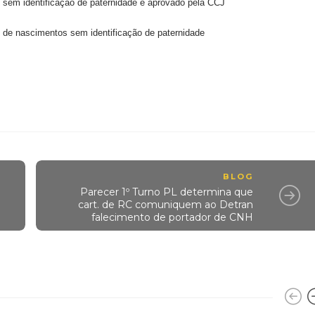
sem identificação de paternidade é aprovado pela CCJ
 de nascimentos sem identificação de paternidade
BLOG
Parecer 1º Turno PL determina que
r
cart. de RC comuniquem ao Detran
falecimento de portador de CNH