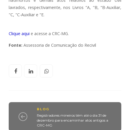
natimortos e demais atos relativos ao estado civil
lavrados, respectivamente, nos Livros "A, "B, "B-Auxiliar,
"C, "C-Auxiliar e "E.
Clique aqui
e acesse a CRC-MG.
Fonte:
Assessoria de Comunicação do Recivil
BLOG
Registradores mineiros têm até o dia 31 de
dezembro para encaminhar atos antigos a
CRC-MG