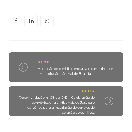
BLOG
Mediação de conflitos encurta o caminho por
uma solução - Jornal de Brasília
BLOG
Recomendação nº 28 do CNJ - Celebração de
convênios entre tribunais de Justiça e
cartórios para a instalação de centros de
solução de conflitos