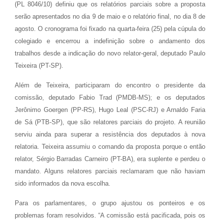
(PL 8046/10) definiu que os relatórios parciais sobre a proposta
serão apresentados no dia 9 de maio e o relatório final, no dia 8 de
agosto. O cronograma foi fixado na quarta-feira (25) pela cúpula do
colegiado e encerrou a indefinição sobre o andamento dos
trabalhos desde a indicação do novo relator-geral, deputado Paulo
Teixeira (PT-SP).
Além de Teixeira, participaram do encontro o presidente da
comissão, deputado Fabio Trad (PMDB-MS); e os deputados
Jerônimo Goergen (PP-RS), Hugo Leal (PSC-RJ) e Arnaldo Faria
de Sá (PTB-SP), que são relatores parciais do projeto. A reunião
serviu ainda para superar a resistência dos deputados à nova
relatoria. Teixeira assumiu o comando da proposta porque o então
relator, Sérgio Barradas Carneiro (PT-BA), era suplente e perdeu o
mandato. Alguns relatores parciais reclamaram que não haviam
sido informados da nova escolha.
Para os parlamentares, o grupo ajustou os ponteiros e os
problemas foram resolvidos. “A comissão está pacificada, pois os