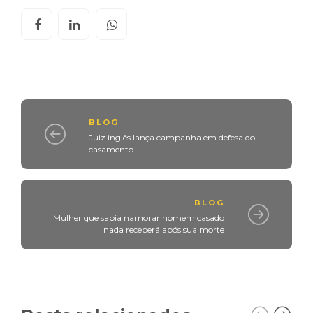
BLOG
Juiz inglês lança campanha em defesa do
casamento
BLOG
Mulher que sabia namorar homem casado
nada receberá após sua morte