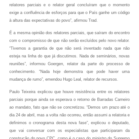
relatores parciais e o relator geral concluíram que o momento
exige a confluência de esforços para que o País ganhe um código
à altura das expectativas do povo”, afirmou Trad.
É a mesma opinião dos relatores parciais, que saíram do encontro
com o compromisso de que não serão excluídos pelo novo relator.
“Tivemos a garantia de que não será inventado nada que não
esteja na linha do que já discutimos. Nada de seminários, novas
reuniões”, informou Goergen, relator da parte do processo de
conhecimento. “Nada hoje demonstra que pode haver uma
mudança de rumo”, emendou Hugo Leal, relator de recursos.
Paulo Teixeira explicou que houve resistência entre os relatores
parciais porque ainda se esperava o retorno de Barradas Carneiro
ao mandato, fato que não se concretizou. “Demos um prazo até o
dia 24 de abril, mas a volta não ocorreu, então assumi a relatoria e
definimos o cronograma desta nova fase”, explicou o deputado,
que vai conversar com os especialistas que participaram da
construção do novo CPC, como é o caso do ministro do Supremo