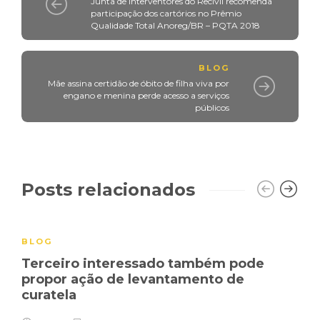
Junta de Interventores do Recivil recomenda
participação dos cartórios no Prêmio
Qualidade Total Anoreg/BR – PQTA 2018
BLOG
Mãe assina certidão de óbito de filha viva por
engano e menina perde acesso a serviços
públicos
Posts relacionados
BLOG
Terceiro interessado também pode
propor ação de levantamento de
curatela