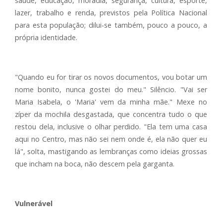
saúde, educação, moradia, segurança, cultura, esporte,
lazer, trabalho e renda, previstos pela Política Nacional
para esta população; dilui-se também, pouco a pouco, a
própria identidade.
"Quando eu for tirar os novos documentos, vou botar um
nome bonito, nunca gostei do meu." Silêncio. "Vai ser
Maria Isabela, o 'Maria' vem da minha mãe." Mexe no
zíper da mochila desgastada, que concentra tudo o que
restou dela, inclusive o olhar perdido. "Ela tem uma casa
aqui no Centro, mas não sei nem onde é, ela não quer eu
lá", solta, mastigando as lembranças como ideias grossas
que incham na boca, não descem pela garganta.
Vulnerável