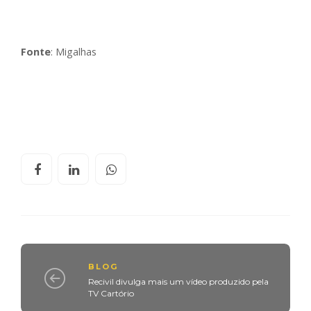
Fonte
: Migalhas
BLOG
Recivil divulga mais um vídeo produzido pela
TV Cartório