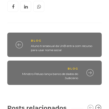
BLOG
Aluno transexual da UnB entra com recurso
para usar nome social
BLOG
Ministro Peluso lança banco de dados do
Judiciário
Posts relacionados