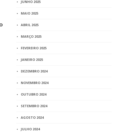
JUNHO 2025
BLOG
MAIO 2025
PALESTRAS – 16.11
o
ABRIL 2025
1 min
read
MARÇO 2025
FEVEREIRO 2025
JANEIRO 2025
BLOG
DEZEMBRO 2024
Brasileiros
que emissã
NOVEMBRO 2024
passaporte 
cartórios, 
OUTUBRO 2024
1 min
read
SETEMBRO 2024
AGOSTO 2024
JULHO 2024