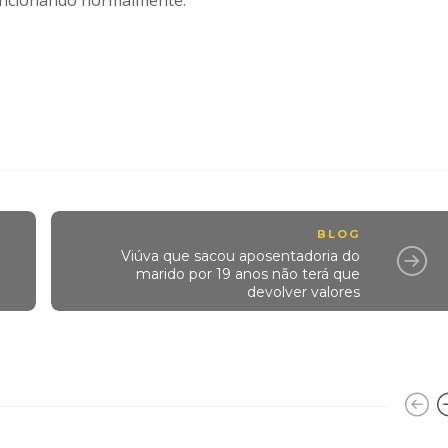
 funcionando normalmente.
.
BLOG
Viúva que sacou aposentadoria do
marido por 19 anos não terá que
devolver valores