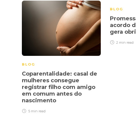
BLOG
Promess
acordo d
gera obr
2 min
read
BLOG
Coparentalidade: casal de
mulheres consegue
registrar filho com amigo
em comum antes do
nascimento
5 min
read