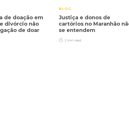
BLOG
a de doação em
Justiça e donos de
e divórcio não
cartórios no Maranhão nã
igação de doar
se entendem
2 min
read