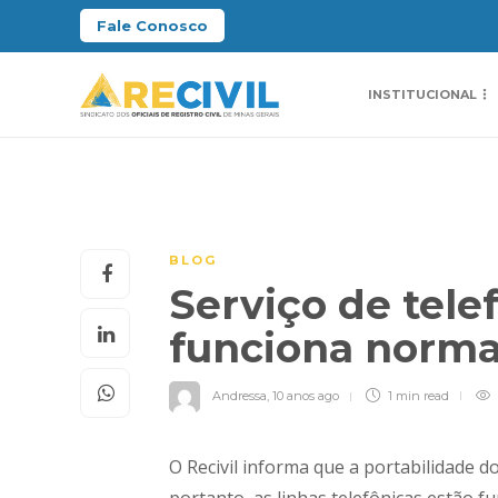
Fale Conosco
INSTITUCIONAL
BLOG
Serviço de telef
funciona norm
Andressa
,
10 anos ago
1 min
read
O Recivil informa que a portabilidade d