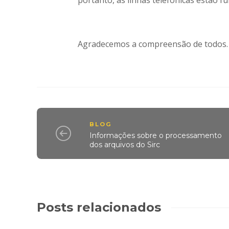
portanto, as linhas telefônicas estão
Agradecemos a compreensão de todos
BLOG
Informações sobre o processamento
dos arquivos do Sirc
Posts relacionados