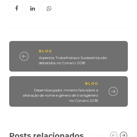
BLOG
Aspectos Trabalhistas e Sucessórios são
debatidos no Conarci 2018
BLOG
Desembargador mineiro fala sobre a
alteração de nome e gênero de transgênero
no Conarci 2018
Posts relacionados