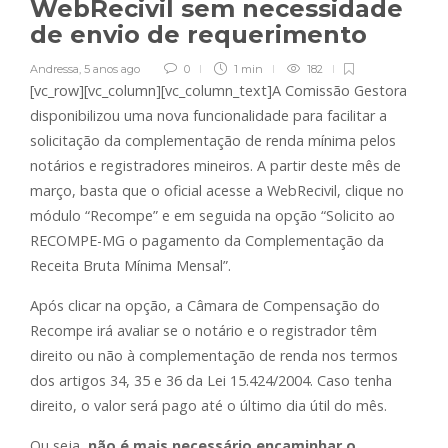
WebRecivil sem necessidade
de envio de requerimento
Andressa
,
5 anos ago
0
1 min
182
[vc_row][vc_column][vc_column_text]A Comissão Gestora
disponibilizou uma nova funcionalidade para facilitar a
solicitação da complementação de renda mínima pelos
notários e registradores mineiros. A partir deste mês de
março, basta que o oficial acesse a WebRecivil, clique no
módulo “Recompe” e em seguida na opção “Solicito ao
RECOMPE-MG o pagamento da Complementação da
Receita Bruta Mínima Mensal”.
Após clicar na opção, a Câmara de Compensação do
Recompe irá avaliar se o notário e o registrador têm
direito ou não à complementação de renda nos termos
dos artigos 34, 35 e 36 da Lei 15.424/2004. Caso tenha
direito, o valor será pago até o último dia útil do mês.
Ou seja,
não é mais necessário encaminhar o