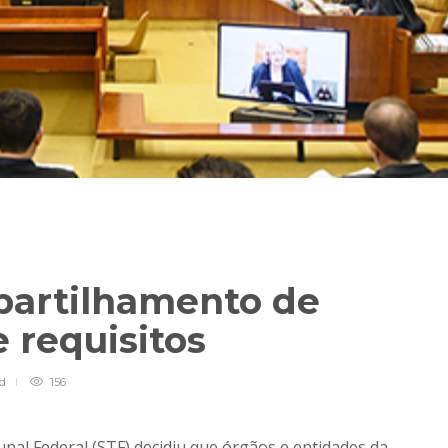
partilhamento de
 requisitos
ad
156
nal Federal (STF) decidiu que órgãos e entidades da