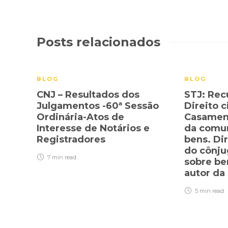
Posts relacionados
BLOG
BLOG
CNJ – Resultados dos
STJ: Rec
Julgamentos -60ª Sessão
Direito c
Ordinária-Atos de
Casamen
Interesse de Notários e
da comun
Registradores
bens. Dir
do cônju
7 min
read
sobre be
autor da
5 min
read