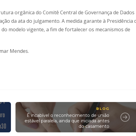
trutura orgânica do Comitê Central de Governança de Dados
icação da ata do julgamento. A medida garante à Presidência 
 do modelo vigente, a fim de fortalecer os mecanismos de
ilmar Mendes.
BLOG
É incabível o reconhecimento de união
estável paralela, ainda que iniciada antes
do casamento