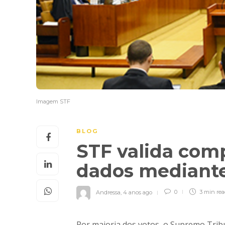
Imagem STF
BLOG
STF valida com
dados mediante
Andressa
,
4 anos ago
0
3 min
re
Por maioria dos votos, o Supremo Tribu