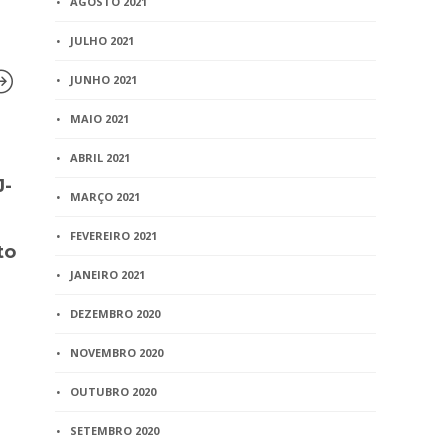
AGOSTO 2021
JULHO 2021
JUNHO 2021
MAIO 2021
BLOG
BLOG
ABRIL 2021
J-
Arpen-Brasil participa de
4º CONCUR
MARÇO 2021
oficina de metas do
Divulgação 
Governo Federal sobre
Prova Escri
FEVEREIRO 2021
to
Registro Civil
1 min
read
JANEIRO 2021
2 min
read
DEZEMBRO 2020
NOVEMBRO 2020
OUTUBRO 2020
SETEMBRO 2020