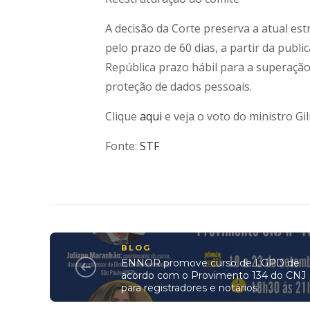
A decisão da Corte preserva a atual es
pelo prazo de 60 dias, a partir da publ
República prazo hábil para a superação
proteção de dados pessoais.
Clique
aqui
e veja o voto do ministro G
Fonte:
STF
BLOG
ENNOR promove curso de LGPD de
acordo com o Provimento 134 do CNJ
para registradores e notários