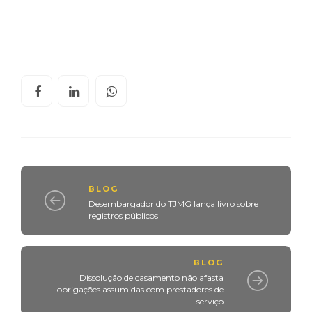
BLOG
Desembargador do TJMG lança livro sobre
registros públicos
BLOG
Dissolução de casamento não afasta
obrigações assumidas com prestadores de
serviço