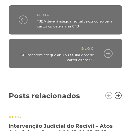
BLOG
TJBA deverá adequar edital de concurso para
cartórios, determina CNJ
BLOG
STF mantém ato que anulou titularidade de
cartórios em SC
Posts relacionados
BLOG
Intervenção Judicial do Recivil – Atos