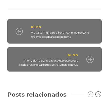
BLOG
Viúva tem direito à herança, mesmo com
regime de separação de bens
BLOG
Pleno do TJ concluiu projeto que prevê
desdobros em cartórios extrajudiciais de SC
Posts relacionados