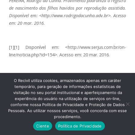
PEREIRA, Rodrigo da Cunha. Provimento padroniza o registro
de nascimento dos filhos havidos por reprodução assistida.
Disponível em: <http://www.rodrigodacunha.adv.br>. Acesso
em: 20 mar. 2016.
[1][1] Disponível em: <http://www.serjus.com.br/on-
line/noticia.php?id=154>. Acesso em: 20 mar. 2016.
O Recivil utiliza cookies, armazenados apenas em caráter
temporário, para geração de informações estatísticas de
Letícia Franco Maculan Assumpção é graduada em Direito
visitação no seu portal institucional e aperfeiçoamento da
pela Universidade Federal de Minas Gerais (1991), pós-
experiência do usuário na utilização de serviços on-line,
conforme nossa Política de Privacidade e Proteção de Dados
graduada e mestre em Direito Público. Foi Procuradora do
Pessoais. Ao utilizar nossos serviços, você concorda com esse
Município de Belo Horizonte e Procuradora da Fazenda
procedimento.
Nacional. Aprovada em concurso, desde 1º de agosto de
Ciente
Política de Privacidade
2007 é Oficial do Cartório do Registro Civil e Notas do