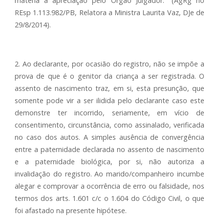
matéria à apreciação pelo Órgão Julgador." (AgRg no
REsp 1.113.982/PB, Relatora a Ministra Laurita Vaz, DJe de
29/8/2014).
2. Ao declarante, por ocasião do registro, não se impõe a
prova de que é o genitor da criança a ser registrada. O
assento de nascimento traz, em si, esta presunção, que
somente pode vir a ser ilidida pelo declarante caso este
demonstre ter incorrido, seriamente, em vício de
consentimento, circunstância, como assinalado, verificada
no caso dos autos. A simples ausência de convergência
entre a paternidade declarada no assento de nascimento
e a paternidade biológica, por si, não autoriza a
invalidação do registro. Ao marido/companheiro incumbe
alegar e comprovar a ocorrência de erro ou falsidade, nos
termos dos arts. 1.601 c/c o 1.604 do Código Civil, o que
foi afastado na presente hipótese.