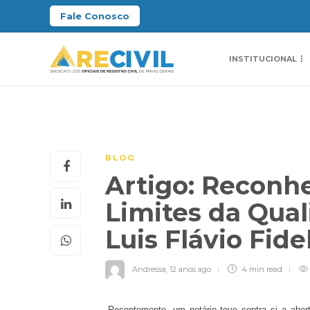
Fale Conosco
INSTITUCIONAL
BLOG
Artigo: Reconh
Limites da Quali
Luis Flávio Fid
Andressa
,
12 anos ago
4 min
read
Recentemente, um notário teve contra si a abert