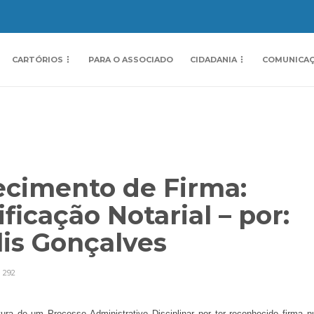
CARTÓRIOS
PARA O ASSOCIADO
CIDADANIA
COMUNICA
ecimento de Firma:
ficação Notarial – por:
elis Gonçalves
292
ura de um Processo Administrativo Disciplinar por ter reconhecido firma 