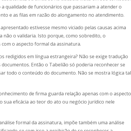
o a qualidade de funcionários que passariam a atender o
nto e as filas em razão do alongamento no atendimento.
 apresentado estivesse mesmo viciado pelas causas acima
não o validaria. Isto porque, como sobredito, o
com o aspecto formal da assinatura.
os redigidos em língua estrangeira? Não se exige tradução
s documentos. Então o Tabelião só poderia reconhecer se
isar todo o conteúdo do documento. Não se mostra lógica tal
reconhecimento de firma guarda relação apenas com o aspecto
 sua eficácia ao teor do ato ou negócio jurídico nele
análise formal da assinatura, impõe também uma análise
ficando-se com isso a proibição de se reconhecer a