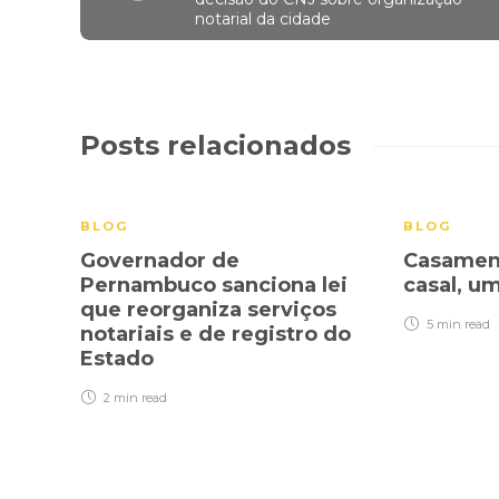
notarial da cidade
Posts relacionados
BLOG
BLOG
Governador de
Casament
Pernambuco sanciona lei
casal, u
que reorganiza serviços
5 min
read
notariais e de registro do
Estado
2 min
read