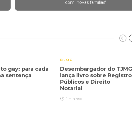
com 'novas famílias'
BLOG
o gay: para cada
Desembargador do TJM
ma sentença
lança livro sobre Registro
Públicos e Direito
Notarial
1 min
read