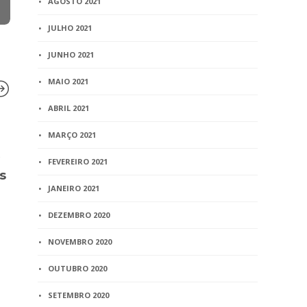
AGOSTO 2021
JULHO 2021
JUNHO 2021
MAIO 2021
ABRIL 2021
MARÇO 2021
BLOG
BLOG
G
AGU e MDA publicam
Comissão Ge
FEVEREIRO 2021
s
portaria que regula a
reunião ord
transferência de imóveis
JANEIRO 2021
de feverei
rurais ao Incra para projeto
DEZEMBRO 2020
1 min
read
de assentamento
NOVEMBRO 2020
9 min
read
OUTUBRO 2020
SETEMBRO 2020