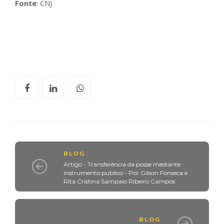
Fonte
: CNJ
BLOG
Artigo - Transferência da posse mediante
instrumento público - Por Gilson Fonseca e
Rita Cristina Sampaio Ribeiro Campos
BLOG