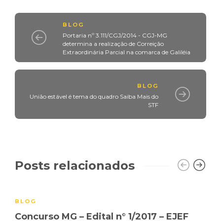
BLOG
Portaria nº 3.111/CGJ/2014 - CGJ-MG
determina a realização de Correição
Extraordinária Parcial na comarca de Galiléia
BLOG
União estável é tema do quadro Saiba Mais do
STF
Posts relacionados
BLOG
Concurso MG – Edital n° 1/2017 – EJEF