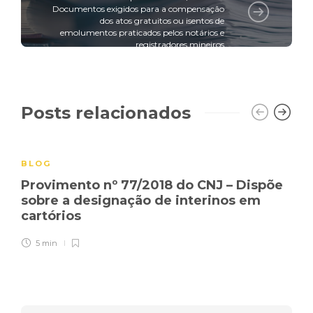
Documentos exigidos para a compensação
dos atos gratuitos ou isentos de
emolumentos praticados pelos notários e
registradores mineiros
Posts relacionados
BLOG
Provimento nº 77/2018 do CNJ – Dispõe
sobre a designação de interinos em
cartórios
5 min