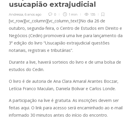
usucapião extrajudicial
Andressa
,
6 anos ago
0
1 min
135
[vc_row][vc_column][vc_column_text]No dia 26 de
outubro, segunda-feira, o Centro de Estudos em Direito e
Negócios (Cedin) promoverá uma live para lançamento da
3ª edição do livro “Usucapião extrajudicial questões
notariais, registrais e tributárias”.
Durante a live, haverá sorteios do livro e de uma bolsa de
estudos do Cedin.
O livro é de autoria de Ana Clara Amaral Arantes Boczar,
Letícia Franco Maculan, Daniela Bolivar e Carlos Londe.
A participação na live é gratuita. As inscrições devem ser
feitas aqui. O link para acesso será encaminhado ao e-mail
informado 30 minutos antes do início do encontro.