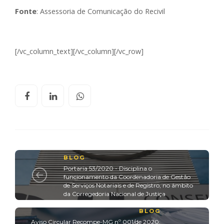
Fonte
: Assessoria de Comunicação do Recivil
[/vc_column_text][/vc_column][/vc_row]
BLOG
Portaria 53/2020 - Disciplina o
funcionamento da Coordenadoria de Gestão
de Serviços Notariais e de Registro, no âmbito
da Corregedoria Nacional de Justiça
BLOG
Aviso Circular Recompe-MG nº 001/de 2020: